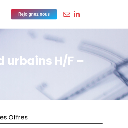
Rejoignez nous
d urbains H/F –
es Offres