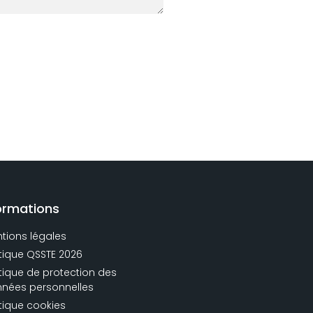
*
ormations
tions légales
itique QSSTE 2026
itique de protection des
nées personnelles
itique cookies