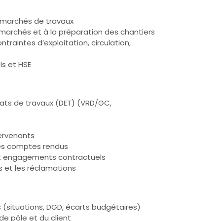
s marchés de travaux
 marchés et à la préparation des chantiers
ntraintes d’exploitation, circulation,
ls et HSE
trats de travaux (DET) (VRD/GC,
tervenants
 les comptes rendus
 et engagements contractuels
s et les réclamations
s (situations, DGD, écarts budgétaires)
de pôle et du client