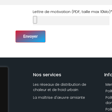
Lettre de motivation (PDF, taille max 10Mo)
Envoyer
Nos services
Inf
Les réseaux de distribution de
Men
chaleur et de froid urbain
.
Pol
La maîtrise d'œuvre amiante
Pol
don
Pol