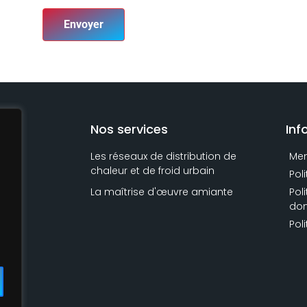
Envoyer
Nos services
Inf
Les réseaux de distribution de
Men
chaleur et de froid urbain
.
Pol
La maîtrise d'œuvre amiante
Pol
don
Pol