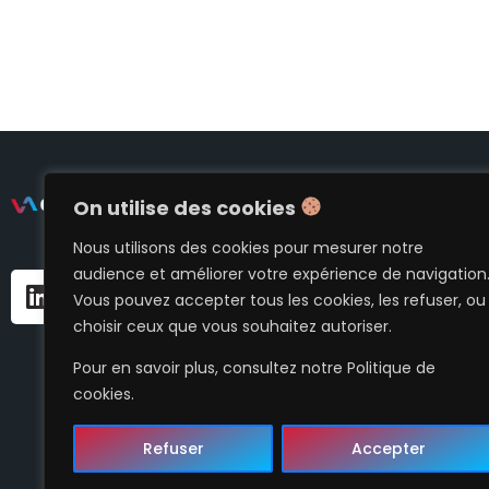
On utilise des cookies
Accueil
Notre structure
Nous utilisons des cookies pour mesurer notre
audience et améliorer votre expérience de navigation
Activités
contact@gtaenergies.fr
Vous pouvez accepter tous les cookies, les refuser, ou
Actualités
1 Pl. des Marseillais - 92220 Charenton-le-Pont
choisir ceux que vous souhaitez autoriser.
Rejoignez nous
Pour en savoir plus, consultez notre Politique de
cookies.
Contactez-nous
Refuser
Accepter