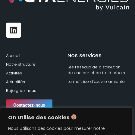
Nos services
Accueil
Notre structure
Les réseaux de distribution
de chaleur et de froid urbain
Activités
La maîtrise d'œuvre amiante
Actualités
Rejoignez nous
Contactez-nous
contact@gtaenergies.fr
On utilise des cookies
Informations
1 Pl. des Marseillais - 92220 Charenton-le-Pont
Nous utilisons des cookies pour mesurer notre
Mentions légales